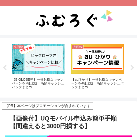
光回線
光回線
光
簡単
【BIGLOBE光】一番お得なキャン
【auひかり】一番お得なキャンペ
【S
る】
ペーンを7社比較｜高額キャッシュ
ーンを4社比較｜高額キャッシュバ
ー
バックまとめ
ックまとめ
ッ
【PR】本ページはプロモーションが含まれています
【画像付】UQモバイル申込み簡単手順
【間違えると3000円損する】