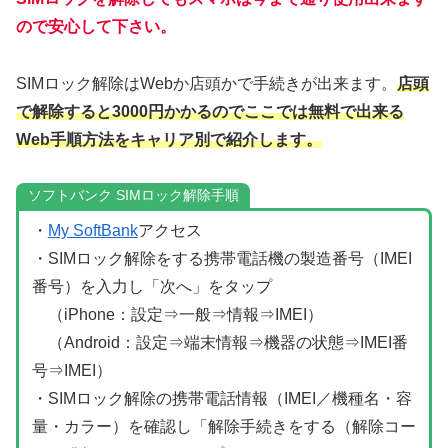
ので安心して下さい。
SIMロック解除はWebか店頭かで手続きが出来ます。
店頭
で解除すると3000円かかるのでここでは無料で出来る
Web手順方法をキャリア別で紹介します。
ソフトバンク SIMロック解除手順
・
My SoftBank
アクセス
・SIMロック解除をする携帯電話機の製造番号（IMEI
番号）を入力し「次へ」をタップ
（iPhone：設定⇒一般⇒情報⇒IMEI）
（Android：設定⇒端末情報⇒機器の状態⇒IMEI番
号⇒IMEI）
・SIMロック解除の携帯電話情報（IMEI／機種名・容
量・カラー）を確認し「解除手続きをする（解除コー