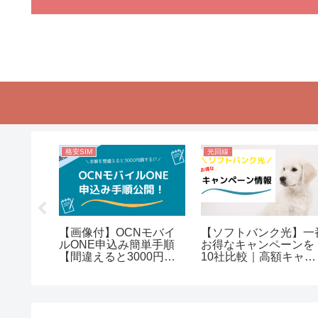
格安SIM
光回線
キャンペー
【画像付】OCNモバイ
【ソフトバンク光】一
番安くて
ルONE申込み簡単手順
お得なキャンペーンを
はここ！
【間違えると3000円損
10社比較｜高額キャッ
する】
シュバックまとめ