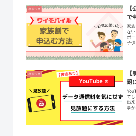
【
格安SIM
で
家族
ない
ポー
子供
バイ
【
格安SIM
題
Yo
てし
出来
事が
是非