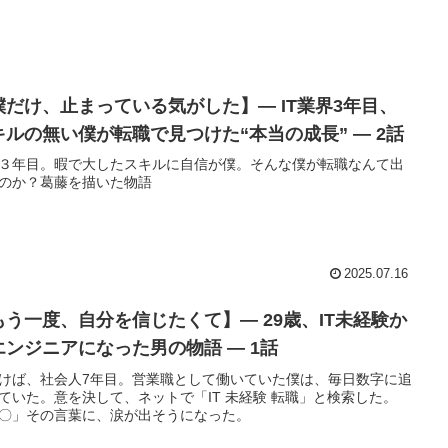
僕だけ、止まっている気がした】― IT業界3年目、
キルの無い僕が転職で見つけた“本当の成長” ― 2話
３年目。暇で大したスキルに自信が僕。そんな僕が転職なんて出
のか？葛藤を描いた物語
2025.07.16
もう一度、自分を信じたくて】― 29歳、IT未経験か
エンジニアになった男の物語 ― 1話
けば、社会人7年目。営業職として働いていた僕は、毎日数字に追
ていた。意を決して、ネットで「IT 未経験 転職」と検索した。
〇」その言葉に、涙が出そうになった。