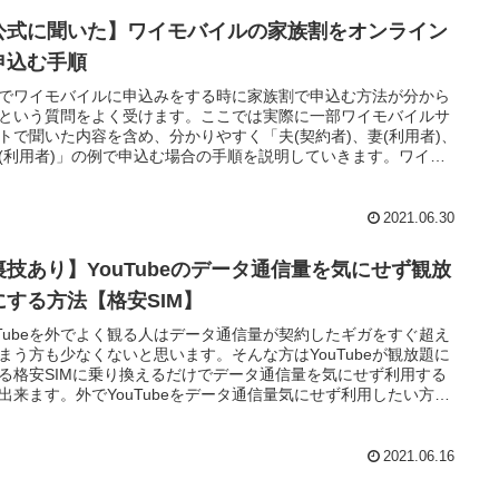
公式に聞いた】ワイモバイルの家族割をオンライン
申込む手順
でワイモバイルに申込みをする時に家族割で申込む方法が分から
という質問をよく受けます。ここでは実際に一部ワイモバイルサ
トで聞いた内容を含め、分かりやすく「夫(契約者)、妻(利用者)、
(利用者)」の例で申込む場合の手順を説明していきます。ワイモ
ルを家族割で申込みをしたい方はチェックしてみて下さい。
2021.06.30
裏技あり】YouTubeのデータ通信量を気にせず観放
にする方法【格安SIM】
uTubeを外でよく観る人はデータ通信量が契約したギガをすぐ超え
まう方も少なくないと思います。そんな方はYouTubeが観放題に
る格安SIMに乗り換えるだけでデータ通信量を気にせず利用する
出来ます。外でYouTubeをデータ通信量気にせず利用したい方は
チェックしてみて下さい。
2021.06.16