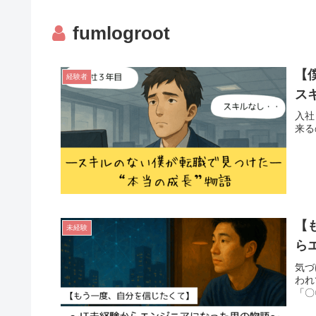
fumlogroot
【
経験者
ス
入社
来る
【
未経験
ら
気づ
われ
「〇