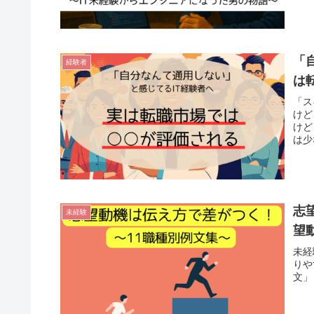
「
経験者
は
「ス
けど
けど
は少
志
未経験
望
未経
りや
文」