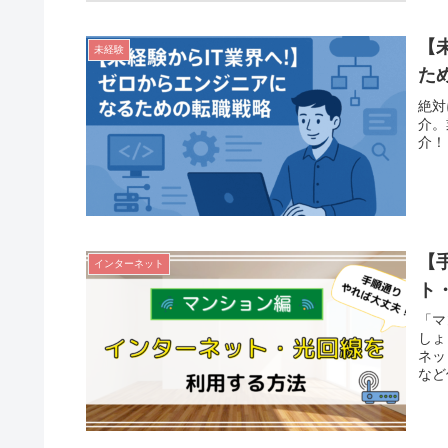
【
未経験
た
絶対
介。
介！
【
インターネット
ト
「マ
しょ
ネッ
など
はそ
法か