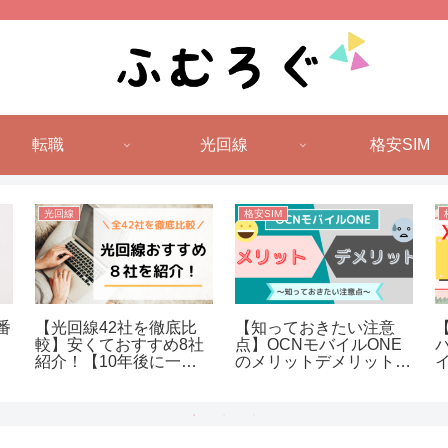
転職
光回線
格安SIM
光回線
格安SIM
番
【光回線42社を徹底比
【知っておきたい注意
較】安くておすすめ8社
点】OCNモバイルONE
紹介！【10年後に一番
のメリットデメリットと
お得なのはどれ？】
評判