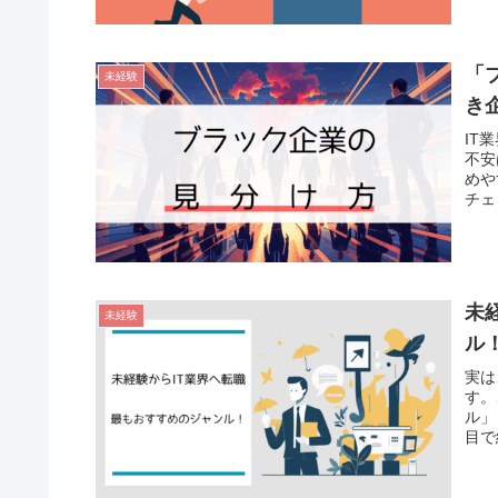
「
未経験
き
IT
不安
めや
チェ
未
未経験
ル
実は
す。
ル」
目で