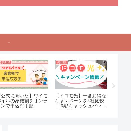
格安SIM
光回線
光回線
【公式に聞いた】ワイモ
【ドコモ光】一番お得な
【So-
バイルの家族割をオンラ
キャンペーンを4社比較
キャン
インで申込む手順
｜高額キャッシュバック
｜高額
まとめ
まとめ