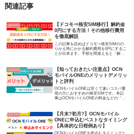
関連記事
【ドコモ⇒格安SIM移行】解約金
格安SIM
0円にする方法！その他移行費用
を徹底解説
この記事を読めばドコモ⇒格安SIMのの
りかえ時にかかる解約費用を0円にするこ
とが出来ます。手順を間違えると「解約
金：10450円」「SIMロック解除費用：
3300円」が発生してしまいます。現在ド
コモを利用している方で、格安SIMに乗
【知っておきたい注意点】OCN
格安SIM
り換える時にかかる解約にかかる費用を
モバイルONEのメリットデメリッ
知りたい方は是非参考にしてみて下さ
トと評判
い。
OCNモバイルONEは安くて速いコスパ重
視の方におすすめの格安SIMです。本記
事はOCNモバイルONEの料金などの「基
本情報」を知りたい方はもちろん「メリ
ット・デメリット・実際の口コミ」を一
つにまとめた人気記事になっています。
【月末?初月?】OCNモバイル
格安SIM
OCNモバイルONEにするか迷っている方
ONEに申込むベストなタイミング
には是非参考にしてみて下さい。
【具体的な日程例あり】
OCNモバイルONEを申込むタイミングと