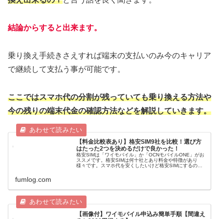
結論からすると出来ます。
乗り換え手続きさえすれば端末の支払いのみ今のキャリア
で継続して支払う事が可能です。
ここではスマホ代の分割が残っていても乗り換える方法や
今の残りの端末代金の確認方法などを解説していきます。
【料金比較表あり】格安SIM9社を比較！選び方
はたった2つを決めるだけで良かった！
格安SIMは「ワイモバイル」か「OCNモバイルONE」がお
ススメです。格安SIMは何十社とあり料金や特徴があり
様々です。スマホ代を安くしたいけど格安SIMにするのが
不安・選び方が分からないという方は多いです。そんな方
に実際に格安SIMを調べ...
fumlog.com
【画像付】ワイモバイル申込み簡単手順【間違え