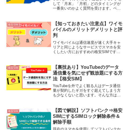
して「月末」「月初」どのタイミングが
一番良いのかよく質問を受けます。ベス
トな申込みタイミングは「新規申込み」
と「乗り換え(MNP移行)」で異なりま
す。本記事ではベストな乗り換えたい詳
【知っておきたい注意点】ワイモ
格安SIM
しく説明し、具体的な乗り換え日の例を
バイルのメリットデメリットと評
紹介します。お得に＆損しないように申
判
込むタイミングを知りたい方は是非参考
にしてみて下さい。
ワイモバイルは通信速度が速く大手キャ
リアと同じようなサービスでスマホを安
くしたい方におすすめの格安SIMです。
ワイモバイルは初めての格安SIMにした
い方、他の格安SIMにしたけど速度が遅
いから乗り換えしたいという方などから
【裏技あり】YouTubeのデータ
格安SIM
人気があります。ですが「契約前にどん
通信量を気にせず観放題にする方
な特徴があるのか知りたい！またデメリ
法【格安SIM】
ットもあるんでしょう？」という声をよ
く聞きます。本記事はワイモバイルの料
YouTubeを外でよく観る人はデータ通信
金などの「基本情報」を知りたい方はも
量が契約したギガをすぐ超えてしまう方
ちろん「メリット・デメリット・実際の
も少なくないと思います。そんな方は
口コミ」を一つにまとめた人気記事にな
YouTubeが観放題に出来る格安SIMに乗
っています。ワイモバイルにするか迷っ
り換えるだけでデータ通信量を気にせず
ている方には是非参考にしてみて下さ
利用する事が出来ます。外でYouTubeを
【図で解説】ソフトバンク⇒格安
格安SIM
い。
データ通信量気にせず利用したい方は是
SIMにするSIMロック解除条件＆
非チェックしてみて下さい。
解除手順
現在のスマホを使用してソフトバンクか