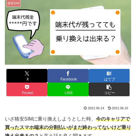
格安SIM
X
Facebook
はてブ
Pocket
LINE
コピー
2021.06.14
2021.06.15
いざ格安SIMに乗り換えしようとした時、
今のキャリアで
買ったスマホ端末の分割払いがまだ終わってないけど乗り
換え出来るの？
と言う話を良く聞きます。