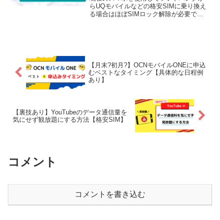
らUQモバイルなどの格安SIMに乗り換え
る場合はほぼSIMロック解除が必要で
す。SIMロック解除をしておけば移行先
の回線(softbank/docomo/au)に縛られずど
の格安SIM会社にのりかえることが出来
ます。しかしこのSIMロック解除は大半
のスマホで可能ですが、どのスマホでも
出来るわけではありません。ここでは
【月末?初月?】OCNモバイルONEに申込
SIMロック解除が可能な条件を分かりや
むベストなタイミング【具体的な日程例
すく図を使って解説します。
あり】
【裏技あり】YouTubeのデータ通信量を
気にせず観放題にする方法【格安SIM】
コメント
コメントを書き込む