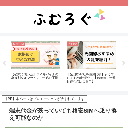
格安SIM
光回線
格
申込
【公式に聞いた】ワイモバイルの
【光回線42社を徹底比較】安くて
【月
円損
家族割をオンラインで申込む手順
おすすめ8社紹介！【10年後に一番
に
お得なのはどれ？】
体
【PR】本ページはプロモーションが含まれています
端末代金が残っていても格安SIMへ乗り換
え可能なのか